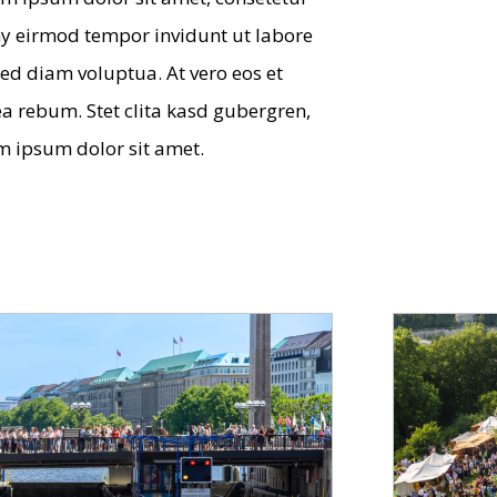
y eirmod tem­por invidunt ut labore
ed diam volup­tua. At vero eos et
ea rebum. Stet clita kasd guber­gren,
em ipsum dolor sit amet.