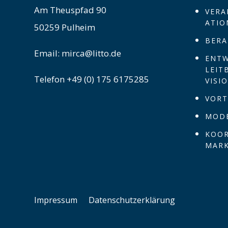
Am Theuspfad 90
VERA
ATIO
50259 Pulheim
BERA
Email: mirca@litto.de
ENTW
LEIT
Telefon +49 (0) 175 6175285
VISI
VOR
MOD
KOOR
MAR
Impres­sum
Daten­schutz­er­klä­rung