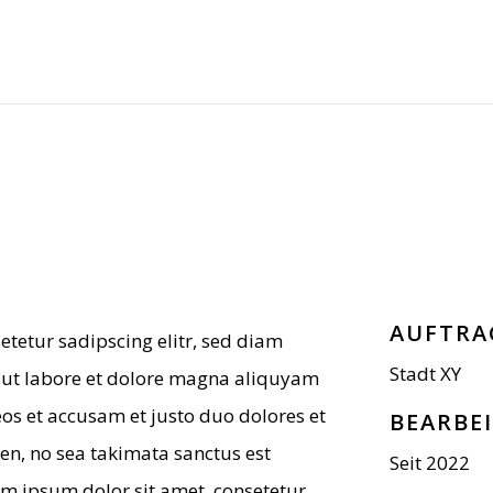
AUF­TRA
ete­tur sadipscing elitr, sed diam
Stadt XY
ut labore et dolore magna ali­quyam
eos et accu­sam et justo duo dolo­res et
BEAR­BE
en, no sea taki­mata sanc­tus est
Seit 2022
 ipsum dolor sit amet, con­sete­tur