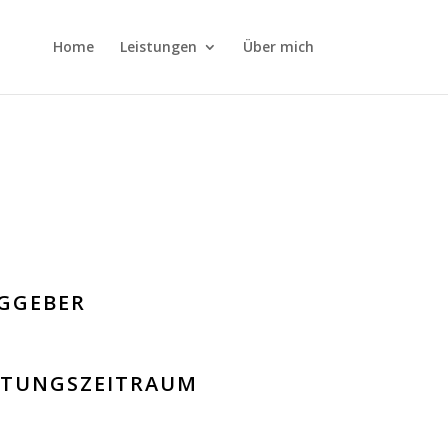
Home
Leis­tun­gen
Über mich
G­GE­BER
I­TUNGS­ZEIT­RAUM