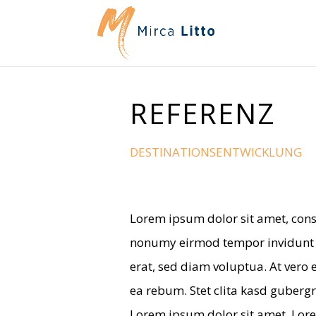
REFE­RENZ
DESTINATIONSENTWICKLUNG
Lorem ipsum dolor sit amet, con­s
nonumy eirmod tem­por invidunt 
erat, sed diam volup­tua. At vero 
ea rebum. Stet clita kasd guber­gr
Lorem ipsum dolor sit amet. Lorem