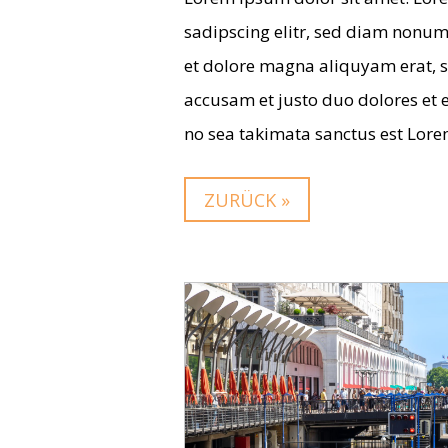
sadipscing elitr, sed diam nonum
et dolore magna ali­quyam erat, s
accu­sam et justo duo dolo­res et 
no sea taki­mata sanc­tus est Lor
ZURÜCK »