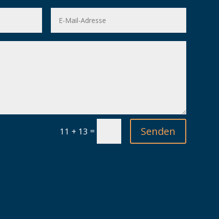
Senden
=
11 + 13