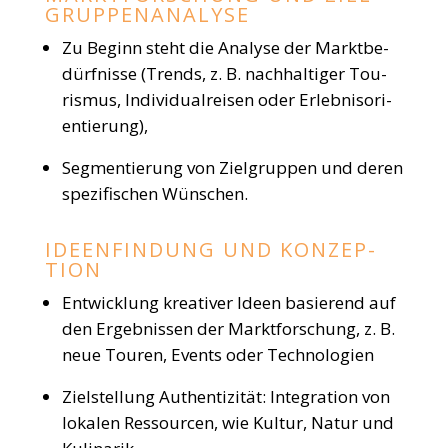
GRUP­PEN­ANA­LYSE
Zu Beginn steht die Ana­lyse der Markt­be­
dürf­nisse (Trends, z. B. nach­hal­ti­ger Tou­
ris­mus, Indi­vi­du­al­rei­sen oder Erleb­nis­ori­
en­tie­rung),
Seg­men­tie­rung von Ziel­grup­pen und deren
spe­zi­fi­schen Wün­schen.
IDEEN­FIN­DUNG UND KON­ZEP­
TION
Ent­wick­lung krea­ti­ver Ideen basie­rend auf
den Ergeb­nis­sen der Markt­for­schung, z. B.
neue Tou­ren, Events oder Tech­no­lo­gien
Ziel­stel­lung Authen­ti­zi­tät: Inte­gra­tion von
loka­len Res­sour­cen, wie Kul­tur, Natur und