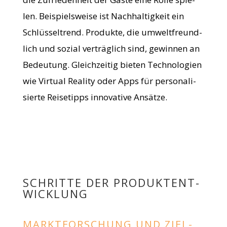
len. Bei­spiels­weise ist Nach­hal­tig­keit ein
Schlüs­sel­trend. Pro­dukte, die umwelt­freund­
lich und sozial ver­träg­lich sind, gewin­nen an
Bedeu­tung. Gleich­zei­tig bie­ten Tech­no­lo­gien
wie Vir­tual Rea­lity oder Apps für per­so­na­li­
sierte Rei­se­tipps inno­va­tive Ansätze.
SCHRITTE DER PRO­DUKT­ENT­
WICK­LUNG
MARKT­FOR­SCHUNG UND ZIEL­