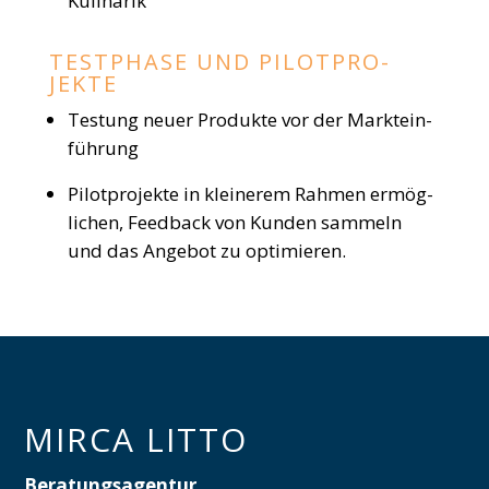
Kuli­na­rik
TEST­PHASE UND PILOT­PRO­
JEKTE
Tes­tung neuer Pro­dukte vor der Markt­ein­
füh­rung
Pilot­pro­jekte in klei­ne­rem Rah­men ermög­
li­chen, Feed­back von Kun­den sam­meln
und das Ange­bot zu opti­mie­ren.
MIRCA LITTO
Beratungsagentur