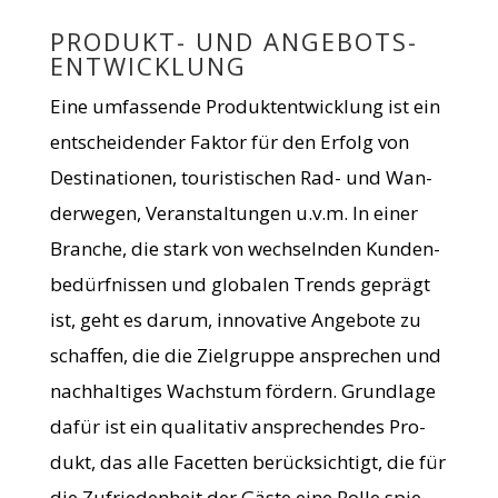
PRO­DUKT- UND ANGEBOTS­
ENTWICKLUNG
Eine umfas­sende Pro­dukt­ent­wick­lung ist ein
ent­schei­den­der Fak­tor für den Erfolg von
Desti­na­tio­nen, tou­ris­ti­schen Rad- und Wan­
der­we­gen, Ver­an­stal­tun­gen u.v.m. In einer
Bran­che, die stark von wech­seln­den Kun­den­
be­dürf­nis­sen und glo­ba­len Trends geprägt
ist, geht es darum, inno­va­tive Ange­bote zu
schaf­fen, die die Ziel­gruppe anspre­chen und
nach­hal­ti­ges Wachs­tum för­dern. Grund­lage
dafür ist ein qua­li­ta­tiv anspre­chen­des Pro­
dukt, das alle Facet­ten berück­sich­tigt, die für
die Zufrie­den­heit der Gäste eine Rolle spie­